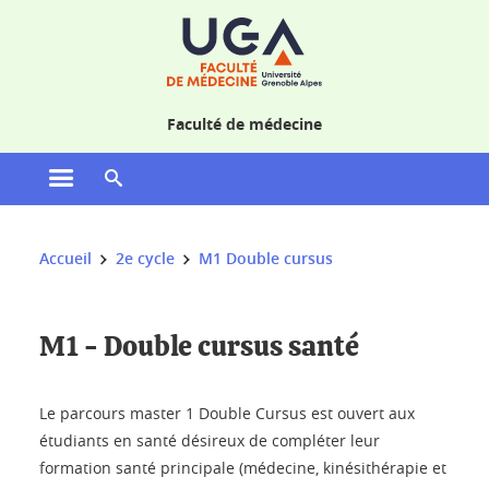
Gestion des cookies
Faculté de médecine
Ouvrir le menu principal
Ouvrir le moteur de recherche
Vous êtes ici :
Accueil
2e cycle
M1 Double cursus
M1 - Double cursus santé
Le parcours master 1 Double Cursus est ouvert aux
étudiants en santé désireux de compléter leur
formation santé principale (médecine, kinésithérapie et