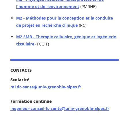
l'homme et de l'environnement
(PMRHE)
M2 - Méthodes pour la conception et la conduite
de projet en recherche clinique
(RC)
M2 SMB - Thérapie cellulaire, génique et ingénierie
tissulaire
(TCGIT)
CONTACTS
Scolarité
m1dc-sante@univ-grenoble-alpes.fr
Formation continue
ingenieur-conseil-fc-sante@univ-grenoble-alpes.fr