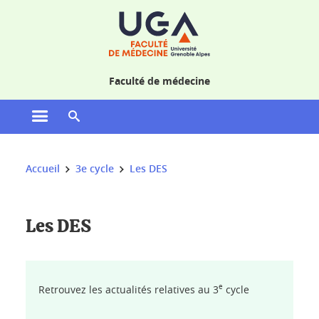
Gestion des cookies
Faculté de médecine
Ouvrir le menu principal
Ouvrir le moteur de recherche
Vous êtes ici :
Accueil
3e cycle
Les DES
Les DES
e
Retrouvez les actualités relatives au 3
cycle