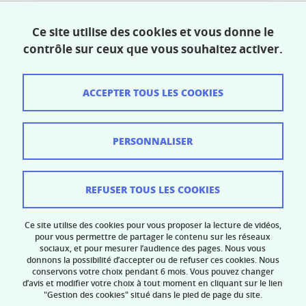
Partager sur Facebook
Partager sur LinkedIn
Partager
Ce site utilise des cookies et vous donne le
contrôle sur ceux que vous souhaitez activer.
Publié le 14 avril 2021
Mis à jour le 21 novembre 2024
ACCEPTER TOUS LES COOKIES
PERSONNALISER
Crédits
Mentions légales
REFUSER TOUS LES COOKIES
Données personnelles
Ce site utilise des cookies pour vous proposer la lecture de vidéos,
Gestion des cookies
pour vous permettre de partager le contenu sur les réseaux
sociaux, et pour mesurer l’audience des pages. Nous vous
donnons la possibilité d’accepter ou de refuser ces cookies. Nous
Accessibilité : non conforme
conservons votre choix pendant 6 mois. Vous pouvez changer
d’avis et modifier votre choix à tout moment en cliquant sur le lien
"Gestion des cookies" situé dans le pied de page du site.