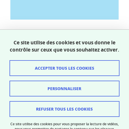
Partager sur Facebook
Partager sur LinkedIn
Partager
Ce site utilise des cookies et vous donne le
contrôle sur ceux que vous souhaitez activer.
Publié le 6 mai 2021
Mis à jour le 2 février 2026
ACCEPTER TOUS LES COOKIES
PERSONNALISER
Crédits
Mentions légales
REFUSER TOUS LES COOKIES
Données personnelles
Ce site utilise des cookies pour vous proposer la lecture de vidéos,
Gestion des cookies
pour vous permettre de partager le contenu sur les réseaux