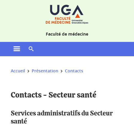
Gestion des cookies
Faculté de médecine
Ouvrir le menu principal
Ouvrir le moteur de recherche
Vous êtes ici :
Accueil
Présentation
Contacts
Contacts - Secteur santé
Services administratifs du Secteur
santé